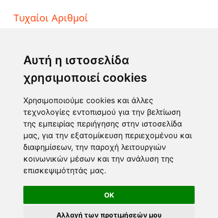
Τυχαίοι Αριθμοί
ΤΖΟΚΕΡ
ΛΟΤΤΟ
Αυτή η ιστοσελίδα
ΚΙΝΟ
χρησιμοποιεί cookies
EXTRA 5
SUPER 3
Χρησιμοποιούμε cookies και άλλες
τεχνολογίες εντοπισμού για την βελτίωση
της εμπειρίας περιήγησης στην ιστοσελίδα
Επικοινωνία
μας, για την εξατομίκευση περιεχομένου και
διαφημίσεων, την παροχή λειτουργιών
Φόρμα επικοινωνίας
κοινωνικών μέσων και την ανάλυση της
info@taromanteia.gr
επισκεψιμότητάς μας.
OK
Αλλαγή των προτιμήσεών μου
Όροι Χρήσης & Πολιτική Απορρήτου