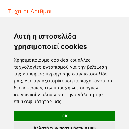
Τυχαίοι Αριθμοί
ΤΖΟΚΕΡ
ΛΟΤΤΟ
Αυτή η ιστοσελίδα
ΚΙΝΟ
χρησιμοποιεί cookies
EXTRA 5
SUPER 3
Χρησιμοποιούμε cookies και άλλες
τεχνολογίες εντοπισμού για την βελτίωση
της εμπειρίας περιήγησης στην ιστοσελίδα
Επικοινωνία
μας, για την εξατομίκευση περιεχομένου και
διαφημίσεων, την παροχή λειτουργιών
Φόρμα επικοινωνίας
κοινωνικών μέσων και την ανάλυση της
info@taromanteia.gr
επισκεψιμότητάς μας.
OK
Αλλαγή των προτιμήσεών μου
Όροι Χρήσης & Πολιτική Απορρήτου