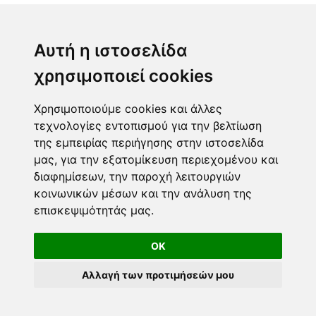
ΤΖΟΚΕΡ
ΛΟΤΤΟ
Αυτή η ιστοσελίδα
ΚΙΝΟ
χρησιμοποιεί cookies
EXTRA 5
SUPER 3
Χρησιμοποιούμε cookies και άλλες
τεχνολογίες εντοπισμού για την βελτίωση
της εμπειρίας περιήγησης στην ιστοσελίδα
Επικοινωνία
μας, για την εξατομίκευση περιεχομένου και
διαφημίσεων, την παροχή λειτουργιών
Φόρμα επικοινωνίας
κοινωνικών μέσων και την ανάλυση της
info@taromanteia.gr
επισκεψιμότητάς μας.
OK
Αλλαγή των προτιμήσεών μου
Όροι Χρήσης & Πολιτική Απορρήτου
© Copyright 2016-2026 Taromanteia.gr / All Rights reserved