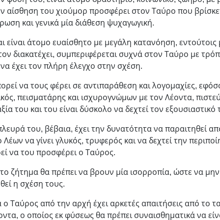
ην αίσθηση του χιούμορ προσφέρει στον Ταύρο που βρίσκε
ρωση και γενικά μία διάθεση ψυχαγωγική.
αι είναι άτομο ευαίσθητο με μεγάλη κατανόηση, εντούτοις 
τον διακατέχει, συμπεριφέρεται συχνά στον Ταύρο με τρόπ
ς να έχει τον πλήρη έλεγχο στην σχέση.
ορεί να τους φέρει σε αντιπαράθεση και λογομαχίες, εφόσ
ικός, πεισματάρης και ισχυρογνώμων με τον Λέοντα, πιστεύ
αξία του και του είναι δύσκολο να δεχτεί τον εξουσιαστικό 
λευρά του, βέβαια, έχει την δυνατότητα να παραιτηθεί απ
ο Λέων να γίνει γλυκός, τρυφερός και να δεχτεί την περιποί
εί να του προσφέρει ο Ταύρος.
το ζήτημα θα πρέπει να βρουν μία ισορροπία, ώστε να μην 
υθεί η σχέση τους.
 ο Ταύρος από την αρχή έχει αρκετές απαιτήσεις από το τα
οντα, ο οποίος εκ φύσεως θα πρέπει συναισθηματικά να είνα