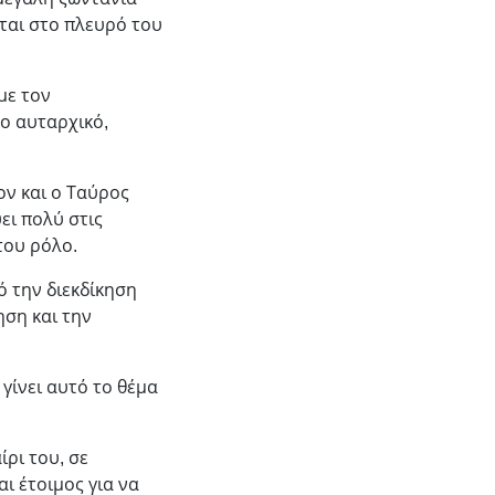
ται στο πλευρό του
με τον
ο αυταρχικό,
ον και ο Ταύρος
ει πολύ στις
του ρόλο.
ό την διεκδίκηση
ηση και την
γίνει αυτό το θέμα
ίρι του, σε
ι έτοιμος για να