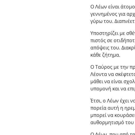
Ο Λέων είναι άτομο
γεννημένος για αρχ
γύρω του. Διαπνέετ
Υποστηρίζει με σθέ
πιστός σε οτιδήποτε
απόψεις του. Διακρ
κάθε ζήτημα.
Ο Ταύρος με την πρ
Λέοντα να σκέφτετα
μάθει να είναι σχολ
υπομονή και να επι
Έτσι, ο Λέων έχει 
πορεία αυτή η ηρεμ
μπορεί να κουράσει
αυθορμητισμό του 
Ο Λέων, που από τη