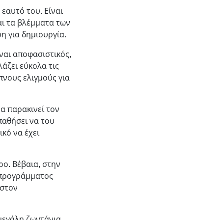
εαυτό του. Είναι
αι τα βλέμματα των
ση για δημιουργία.
ναι αποφασιστικός,
λάζει εύκολα τις
υπνους ελιγμούς για
α παρακινεί τον
παθήσει να του
ικό να έχει
ρο. Βέβαια, στην
ι προγράμματος
 στον
 μεγάλη ζωντάνια