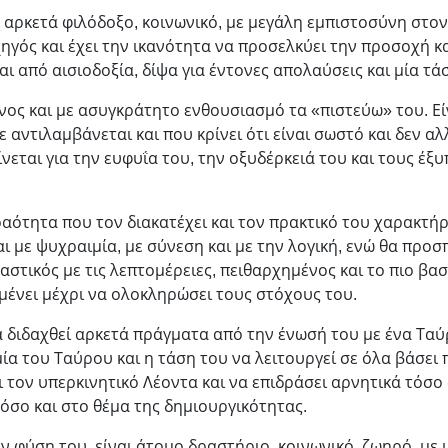
 αρκετά φιλόδοξο, κοινωνικό, με μεγάλη εμπιστοσύνη στον 
ηγός και έχει την ικανότητα να προσελκύει την προσοχή κ
αι από αισιοδοξία, δίψα για έντονες απολαύσεις και μία τά
νος και με ασυγκράτητο ενθουσιασμό τα «πιστεύω» του. Εί
 αντιλαμβάνεται και που κρίνει ότι είναι σωστό και δεν αλ
ίνεται για την ευφυΐα του, την οξυδέρκειά του και τους έξ
αότητα που τον διακατέχει και τον πρακτικό του χαρακτήρ
ι με ψυχραιμία, με σύνεση και με την λογική, ενώ θα προσ
αστικός με τις λεπτομέρειες, πειθαρχημένος και το πιο βασ
μένει μέχρι να ολοκληρώσει τους στόχους του.
να διδαχθεί αρκετά πράγματα από την ένωσή του με ένα Ταύ
ία του Ταύρου και η τάση του να λειτουργεί σε όλα βάσε
 τον υπερκινητικό Λέοντα και να επιδράσει αρνητικά τόσο
όσο και στο θέμα της δημιουργικότητας.
ν φύση του, είναι άτομο δραστήριο, κοινωνικό, ζωηρό, με