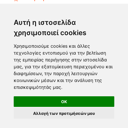
ΤΖΟΚΕΡ
ΛΟΤΤΟ
Αυτή η ιστοσελίδα
ΚΙΝΟ
χρησιμοποιεί cookies
EXTRA 5
SUPER 3
Χρησιμοποιούμε cookies και άλλες
τεχνολογίες εντοπισμού για την βελτίωση
της εμπειρίας περιήγησης στην ιστοσελίδα
Επικοινωνία
μας, για την εξατομίκευση περιεχομένου και
διαφημίσεων, την παροχή λειτουργιών
Φόρμα επικοινωνίας
κοινωνικών μέσων και την ανάλυση της
info@taromanteia.gr
επισκεψιμότητάς μας.
OK
Αλλαγή των προτιμήσεών μου
Όροι Χρήσης & Πολιτική Απορρήτου
© Copyright 2016-2026 Taromanteia.gr / All Rights reserved