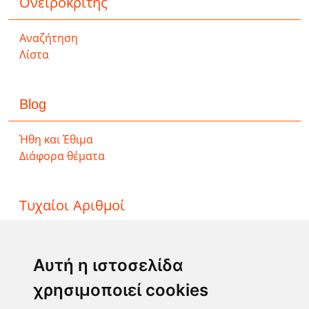
Ονειροκρίτης
Αναζήτηση
Λίστα
Blog
Ήθη και Έθιμα
Διάφορα θέματα
Τυχαίοι Αριθμοί
ΤΖΟΚΕΡ
ΛΟΤΤΟ
Αυτή η ιστοσελίδα
ΚΙΝΟ
χρησιμοποιεί cookies
EXTRA 5
SUPER 3