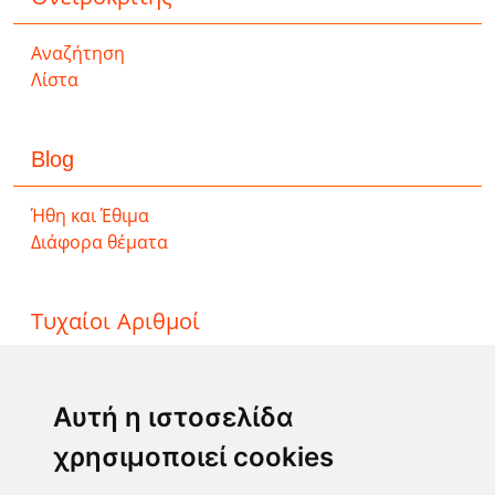
Αναζήτηση
Λίστα
Blog
Ήθη και Έθιμα
Διάφορα θέματα
Τυχαίοι Αριθμοί
ΤΖΟΚΕΡ
ΛΟΤΤΟ
Αυτή η ιστοσελίδα
ΚΙΝΟ
χρησιμοποιεί cookies
EXTRA 5
SUPER 3