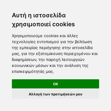
ΤΖΟΚΕΡ
ΛΟΤΤΟ
Αυτή η ιστοσελίδα
ΚΙΝΟ
χρησιμοποιεί cookies
EXTRA 5
SUPER 3
Χρησιμοποιούμε cookies και άλλες
τεχνολογίες εντοπισμού για την βελτίωση
της εμπειρίας περιήγησης στην ιστοσελίδα
Επικοινωνία
μας, για την εξατομίκευση περιεχομένου και
διαφημίσεων, την παροχή λειτουργιών
Φόρμα επικοινωνίας
κοινωνικών μέσων και την ανάλυση της
info@taromanteia.gr
επισκεψιμότητάς μας.
OK
Αλλαγή των προτιμήσεών μου
Όροι Χρήσης & Πολιτική Απορρήτου
© Copyright 2016-2026 Taromanteia.gr / All Rights reserved