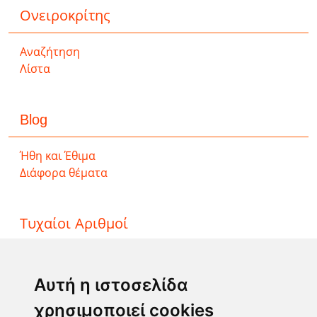
Ονειροκρίτης
Αναζήτηση
Λίστα
Blog
Ήθη και Έθιμα
Διάφορα θέματα
Τυχαίοι Αριθμοί
ΤΖΟΚΕΡ
ΛΟΤΤΟ
Αυτή η ιστοσελίδα
ΚΙΝΟ
χρησιμοποιεί cookies
EXTRA 5