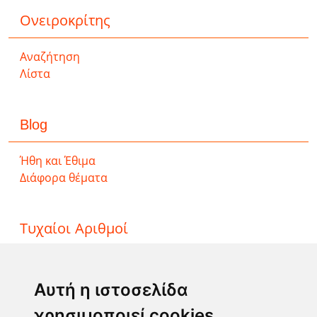
Ονειροκρίτης
Αναζήτηση
Λίστα
Blog
Ήθη και Έθιμα
Διάφορα θέματα
Τυχαίοι Αριθμοί
ΤΖΟΚΕΡ
ΛΟΤΤΟ
Αυτή η ιστοσελίδα
ΚΙΝΟ
χρησιμοποιεί cookies
EXTRA 5