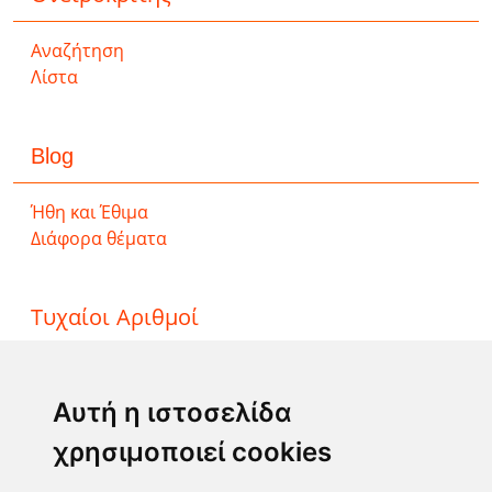
Αναζήτηση
Λίστα
Blog
Ήθη και Έθιμα
Διάφορα θέματα
Τυχαίοι Αριθμοί
ΤΖΟΚΕΡ
ΛΟΤΤΟ
Αυτή η ιστοσελίδα
ΚΙΝΟ
χρησιμοποιεί cookies
EXTRA 5
SUPER 3