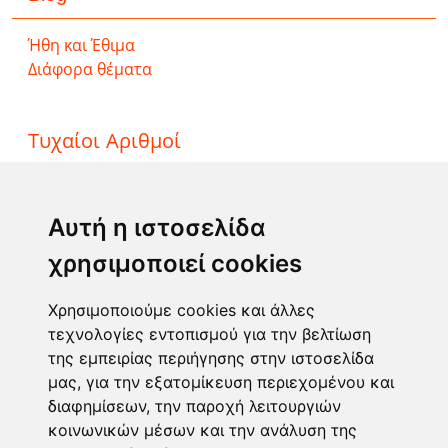
Ήθη και Έθιμα
Διάφορα θέματα
Τυχαίοι Αριθμοί
ΤΖΟΚΕΡ
ΛΟΤΤΟ
Αυτή η ιστοσελίδα
ΚΙΝΟ
χρησιμοποιεί cookies
EXTRA 5
SUPER 3
Χρησιμοποιούμε cookies και άλλες
τεχνολογίες εντοπισμού για την βελτίωση
της εμπειρίας περιήγησης στην ιστοσελίδα
Επικοινωνία
μας, για την εξατομίκευση περιεχομένου και
διαφημίσεων, την παροχή λειτουργιών
Φόρμα επικοινωνίας
κοινωνικών μέσων και την ανάλυση της
info@taromanteia.gr