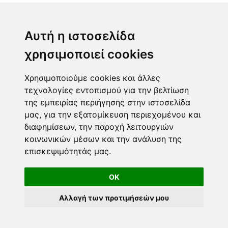
ΤΖΟΚΕΡ
ΛΟΤΤΟ
Αυτή η ιστοσελίδα
ΚΙΝΟ
χρησιμοποιεί cookies
EXTRA 5
SUPER 3
Χρησιμοποιούμε cookies και άλλες
τεχνολογίες εντοπισμού για την βελτίωση
της εμπειρίας περιήγησης στην ιστοσελίδα
Επικοινωνία
μας, για την εξατομίκευση περιεχομένου και
διαφημίσεων, την παροχή λειτουργιών
Φόρμα επικοινωνίας
κοινωνικών μέσων και την ανάλυση της
info@taromanteia.gr
επισκεψιμότητάς μας.
OK
Αλλαγή των προτιμήσεών μου
Όροι Χρήσης & Πολιτική Απορρήτου
© Copyright 2016-2026 Taromanteia.gr / All Rights reserved