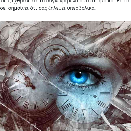
εσείς εχθρεύεστε το συγκεκριμένο αυτό άτομο και θα το 
ωσε, σημαίνει ότι σας ζηλεύει υπερβολικά.