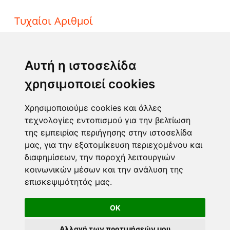
Τυχαίοι Αριθμοί
ΤΖΟΚΕΡ
ΛΟΤΤΟ
Αυτή η ιστοσελίδα
ΚΙΝΟ
χρησιμοποιεί cookies
EXTRA 5
SUPER 3
Χρησιμοποιούμε cookies και άλλες
τεχνολογίες εντοπισμού για την βελτίωση
της εμπειρίας περιήγησης στην ιστοσελίδα
Επικοινωνία
μας, για την εξατομίκευση περιεχομένου και
διαφημίσεων, την παροχή λειτουργιών
Φόρμα επικοινωνίας
κοινωνικών μέσων και την ανάλυση της
info@taromanteia.gr
επισκεψιμότητάς μας.
OK
Αλλαγή των προτιμήσεών μου