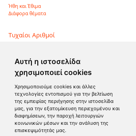
Ήθη και Έθιμα
Διάφορα θέματα
Τυχαίοι Αριθμοί
ΤΖΟΚΕΡ
ΛΟΤΤΟ
Αυτή η ιστοσελίδα
ΚΙΝΟ
χρησιμοποιεί cookies
EXTRA 5
SUPER 3
Χρησιμοποιούμε cookies και άλλες
τεχνολογίες εντοπισμού για την βελτίωση
της εμπειρίας περιήγησης στην ιστοσελίδα
Επικοινωνία
μας, για την εξατομίκευση περιεχομένου και
διαφημίσεων, την παροχή λειτουργιών
Φόρμα επικοινωνίας
κοινωνικών μέσων και την ανάλυση της
info@taromanteia.gr
επισκεψιμότητάς μας.