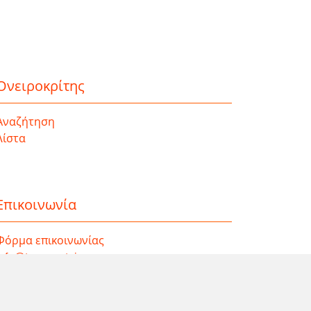
Ονειροκρίτης
Αναζήτηση
Λίστα
Επικοινωνία
Φόρμα επικοινωνίας
info@taromanteia.gr