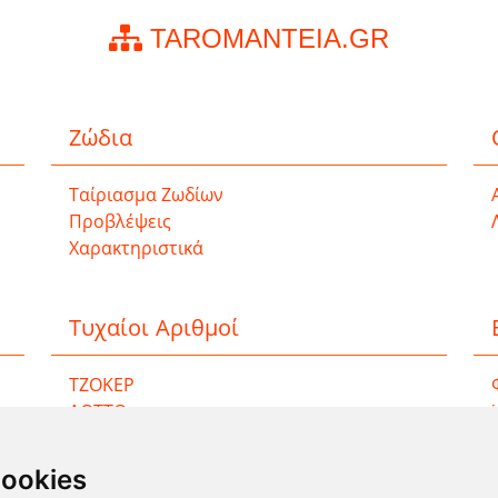
TAROMANTEIA.GR
Ζώδια
Ταίριασμα Ζωδίων
Προβλέψεις
Χαρακτηριστικά
Τυχαίοι Αριθμοί
ΤΖΟΚΕΡ
ΛΟΤΤΟ
ΚΙΝΟ
EXTRA 5
cookies
SUPER 3