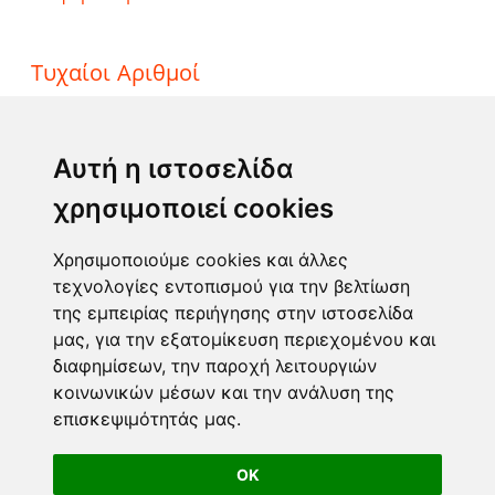
Τυχαίοι Αριθμοί
ΤΖΟΚΕΡ
ΛΟΤΤΟ
Αυτή η ιστοσελίδα
ΚΙΝΟ
χρησιμοποιεί cookies
EXTRA 5
SUPER 3
Χρησιμοποιούμε cookies και άλλες
τεχνολογίες εντοπισμού για την βελτίωση
της εμπειρίας περιήγησης στην ιστοσελίδα
Επικοινωνία
μας, για την εξατομίκευση περιεχομένου και
διαφημίσεων, την παροχή λειτουργιών
Φόρμα επικοινωνίας
κοινωνικών μέσων και την ανάλυση της
info@taromanteia.gr
επισκεψιμότητάς μας.
OK