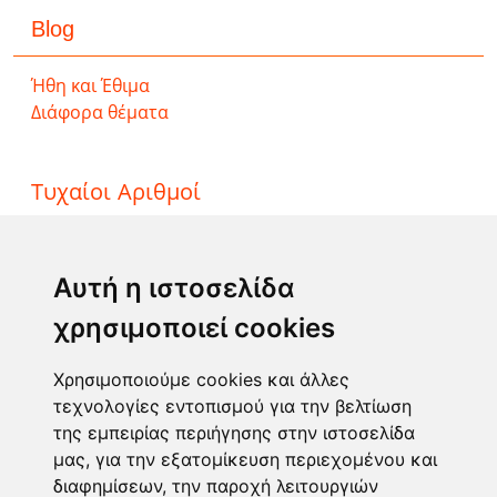
Blog
Ήθη και Έθιμα
Διάφορα θέματα
Τυχαίοι Αριθμοί
ΤΖΟΚΕΡ
ΛΟΤΤΟ
Αυτή η ιστοσελίδα
ΚΙΝΟ
χρησιμοποιεί cookies
EXTRA 5
SUPER 3
Χρησιμοποιούμε cookies και άλλες
τεχνολογίες εντοπισμού για την βελτίωση
της εμπειρίας περιήγησης στην ιστοσελίδα
Επικοινωνία
μας, για την εξατομίκευση περιεχομένου και
διαφημίσεων, την παροχή λειτουργιών
Φόρμα επικοινωνίας