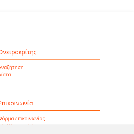
Ονειροκρίτης
Αναζήτηση
Λίστα
Επικοινωνία
Φόρμα επικοινωνίας
info@taromanteia.gr