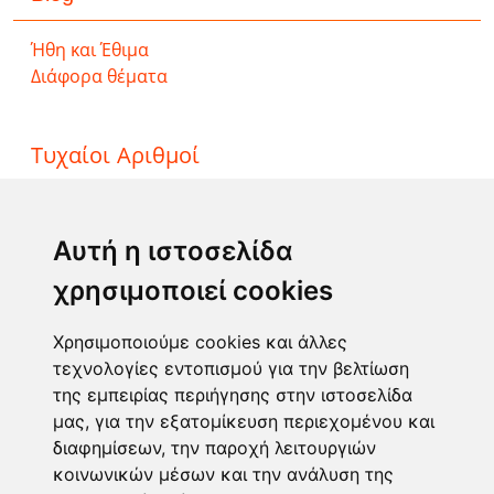
Ήθη και Έθιμα
Διάφορα θέματα
Τυχαίοι Αριθμοί
ΤΖΟΚΕΡ
ΛΟΤΤΟ
Αυτή η ιστοσελίδα
ΚΙΝΟ
χρησιμοποιεί cookies
EXTRA 5
SUPER 3
Χρησιμοποιούμε cookies και άλλες
τεχνολογίες εντοπισμού για την βελτίωση
της εμπειρίας περιήγησης στην ιστοσελίδα
Επικοινωνία
μας, για την εξατομίκευση περιεχομένου και
διαφημίσεων, την παροχή λειτουργιών
Φόρμα επικοινωνίας
κοινωνικών μέσων και την ανάλυση της
info@taromanteia.gr