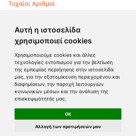
Τυχαίοι Αριθμοί
ΤΖΟΚΕΡ
ΛΟΤΤΟ
Αυτή η ιστοσελίδα
ΚΙΝΟ
χρησιμοποιεί cookies
EXTRA 5
SUPER 3
Χρησιμοποιούμε cookies και άλλες
τεχνολογίες εντοπισμού για την βελτίωση
της εμπειρίας περιήγησης στην ιστοσελίδα
Επικοινωνία
μας, για την εξατομίκευση περιεχομένου και
διαφημίσεων, την παροχή λειτουργιών
Φόρμα επικοινωνίας
κοινωνικών μέσων και την ανάλυση της
info@taromanteia.gr
επισκεψιμότητάς μας.
OK
Αλλαγή των προτιμήσεών μου
Όροι Χρήσης & Πολιτική Απορρήτου
© Copyright 2016-2026 Taromanteia.gr / All Rights reserved