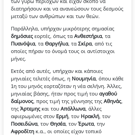
των γύρω περιοχών και είχαν σκοπό να
διατηρήσουν και να ανανεώσουν τους δεσμούς
μεταξύ των ανθρώπων και των θεών.
Παράλληλα, υπήρχαν μικρότερης σημασίας
δημόσιες
εορτές, όπως τα
Ανθεστήρια
, τα
Πυανόψια
, τα
Θαργήλια
, τα
Σκίρα
, από τις
οποίες πήραν το όνομά τους οι αντίστοιχοι
μήνες.
Εκτός από αυτές, υπήρχαν και κάποιες
μηνιαίες τελετές όπως, η
Νουμηνία
, όπου κάθε
1η του μηνός εορταζόταν η νέα σελήνη. Άλλες,
μηνιαίας βάσης, ήταν προς τιμή του
αγαθού
δαίμονος
, προς τιμή της γέννησης της
Αθηνάς
,
της
Άρτεμης
και του
Απόλλωνα
, άλλες
αφιερωμένες στον
Ερμή
, τον
Ηρακλή
, τον
Ποσειδώνα
, τον
Θησέα
, τον
Έρωτα
, την
Αφροδίτη
κ.α., οι οποίες είχαν τοπικό