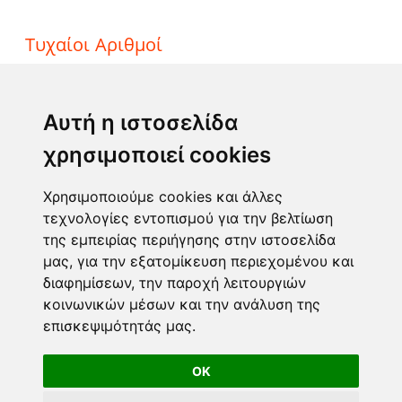
Τυχαίοι Αριθμοί
ΤΖΟΚΕΡ
ΛΟΤΤΟ
Αυτή η ιστοσελίδα
ΚΙΝΟ
χρησιμοποιεί cookies
EXTRA 5
SUPER 3
Χρησιμοποιούμε cookies και άλλες
τεχνολογίες εντοπισμού για την βελτίωση
της εμπειρίας περιήγησης στην ιστοσελίδα
Επικοινωνία
μας, για την εξατομίκευση περιεχομένου και
διαφημίσεων, την παροχή λειτουργιών
Φόρμα επικοινωνίας
κοινωνικών μέσων και την ανάλυση της
info@taromanteia.gr
επισκεψιμότητάς μας.
OK