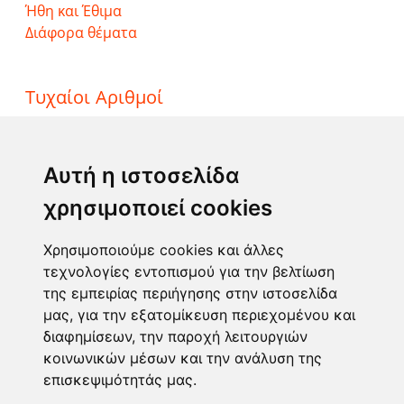
Ήθη και Έθιμα
Διάφορα θέματα
Τυχαίοι Αριθμοί
ΤΖΟΚΕΡ
ΛΟΤΤΟ
Αυτή η ιστοσελίδα
ΚΙΝΟ
χρησιμοποιεί cookies
EXTRA 5
SUPER 3
Χρησιμοποιούμε cookies και άλλες
τεχνολογίες εντοπισμού για την βελτίωση
της εμπειρίας περιήγησης στην ιστοσελίδα
Επικοινωνία
μας, για την εξατομίκευση περιεχομένου και
διαφημίσεων, την παροχή λειτουργιών
Φόρμα επικοινωνίας
κοινωνικών μέσων και την ανάλυση της
info@taromanteia.gr
επισκεψιμότητάς μας.