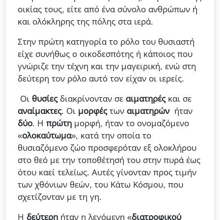
οικίας τους, είτε από ένα σύνολο ανθρώπων ή
και ολόκληρης της πόλης στα ιερά.
Στην πρώτη κατηγορία το ρόλο του θυσιαστή
είχε συνήθως ο οικοδεσπότης ή κάποιος που
γνώριζε την τέχνη και την μαγειρική, ενώ στη
δεύτερη τον ρόλο αυτό τον είχαν οι ιερείς.
Οι
θυσίες
διακρίνονταν σε
αιματηρές
και σε
αναίμακτες
. Οι
μορφές
των
αιματηρών
ήταν
δύο
. Η
πρώτη
μορφή, ήταν το ονομαζόμενο
«
ολοκαύτωμα
», κατά την οποία το
θυσιαζόμενο ζώο προσφερόταν εξ ολοκλήρου
στο θεό με την τοποθέτησή του στην πυρά έως
ότου καεί τελείως. Αυτές γίνονταν προς τιμήν
των χθόνιων θεών, του Κάτω Κόσμου, που
σχετίζονταν με τη γη.
Η
δεύτερη
ήταν η λεγόμενη «
διατροφικού