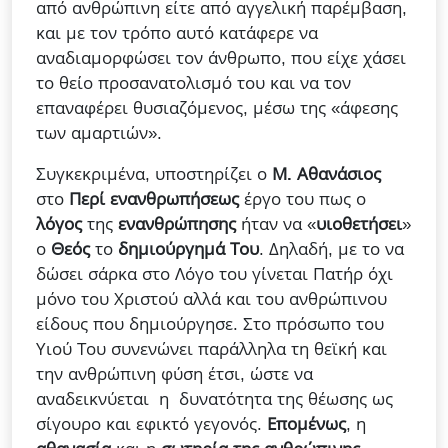
από ανθρώπινη είτε από αγγελική παρέμβαση,
και με τον τρόπο αυτό κατάφερε να
αναδιαμορφώσει τον άνθρωπο, που είχε χάσει
το θείο προσανατολισμό του και να τον
επαναφέρει θυσιαζόμενος, μέσω της «άφεσης
των αμαρτιών».
Συγκεκριμένα, υποστηρίζει ο
Μ. Αθανάσιος
στο
Περί ενανθρωπήσεως
έργο του πως ο
λόγος
της
ενανθρώπησης
ήταν να «
υιοθετήσει
»
ο
Θεός
το
δημιούργημά Του
. Δηλαδή, με το να
δώσει σάρκα στο Λόγο του γίνεται Πατήρ όχι
μόνο του Χριστού αλλά και του ανθρώπινου
είδους που δημιούργησε. Στο πρόσωπο του
Υιού Του συνενώνει παράλληλα τη θεϊκή και
την ανθρώπινη φύση έτσι, ώστε να
αναδεικνύεται η δυνατότητα της θέωσης ως
σίγουρο και εφικτό γεγονός.
Επομένως
, η